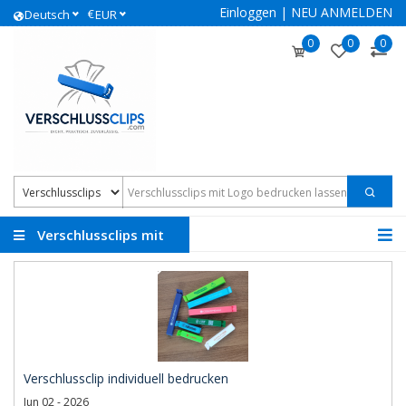
Einloggen
|
NEU ANMELDEN
€
Deutsch
EUR
0
0
0
Verschlussclips mit
Logo
Verschlussclip individuell bedrucken
Jun 02 - 2026