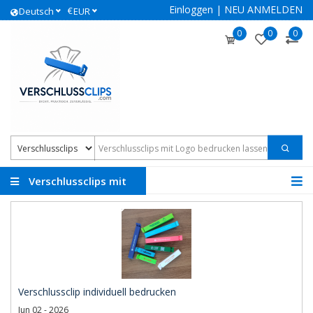
Einloggen
|
NEU ANMELDEN
€
Deutsch
EUR
0
0
0
Verschlussclips mit
Logo
Verschlussclip individuell bedrucken
Jun 02 - 2026