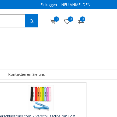
Einloggen
|
NEU ANMELDEN
0
0
0
Kontaktieren Sie uns
erschlussclips.com – Verschlussclips mit Log ..