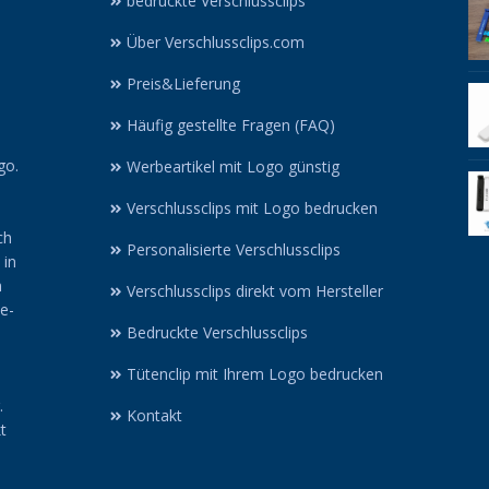
bedruckte Verschlussclips
Über Verschlussclips.com
Preis&Lieferung
Häufig gestellte Fragen (FAQ)
go.
Werbeartikel mit Logo günstig
Verschlussclips mit Logo bedrucken
ch
Personalisierte Verschlussclips
 in
n
Verschlussclips direkt vom Hersteller
ne-
Bedruckte Verschlussclips
Tütenclip mit Ihrem Logo bedrucken
.
Kontakt
t