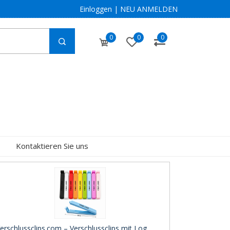
Einloggen
|
NEU ANMELDEN
0
0
0
Kontaktieren Sie uns
erschlussclips.com – Verschlussclips mit Log ..