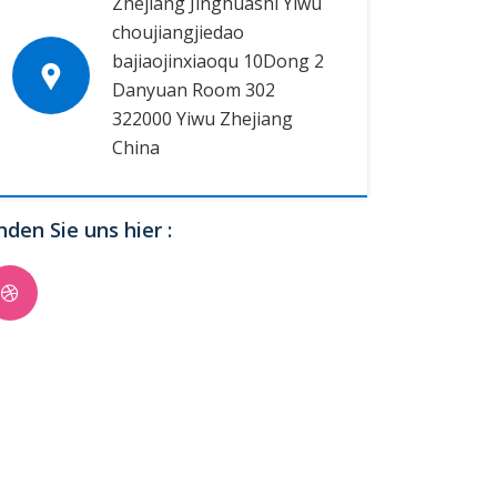
Zhejiang Jinghuashi Yiwu
choujiangjiedao
bajiaojinxiaoqu 10Dong 2
Danyuan Room 302
322000 Yiwu Zhejiang
China
nden Sie uns hier :