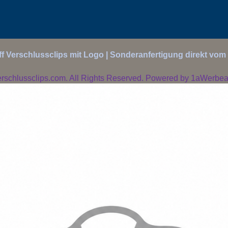
f Verschlussclips mit Logo | Sonderanfertigung direkt vom 
rschlussclips.com. All Rights Reserved. Powered by
1aWerbear