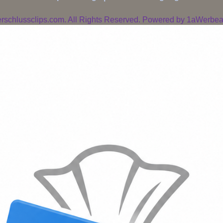
rschlussclips.com. All Rights Reserved. Powered by
1aWerbear