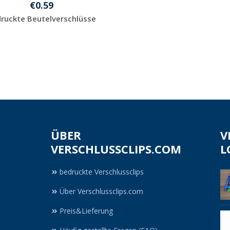
€0.59
ruckte Beutelverschlüsse
Jetzt Angebot
anfordern
ÜBER
V
VERSCHLUSSCLIPS.COM
L
bedruckte Verschlussclips
Über Verschlussclips.com
Preis&Lieferung