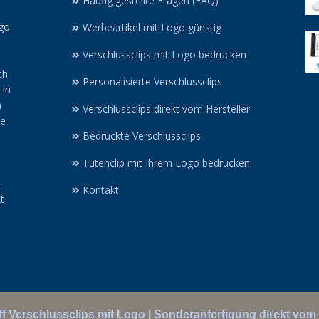
Häufig gestellte Fragen (FAQ)
go.
Werbeartikel mit Logo günstig
Verschlussclips mit Logo bedrucken
ch
Personalisierte Verschlussclips
 in
n
Verschlussclips direkt vom Hersteller
ne-
Bedruckte Verschlussclips
Tütenclip mit Ihrem Logo bedrucken
.
Kontakt
t
f Verschlussclips mit Logo | Sonderanfertigung direkt vom 