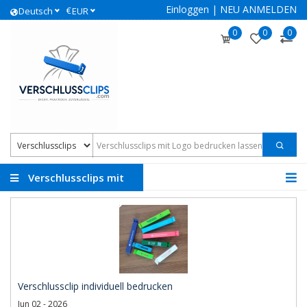
Einloggen
|
NEU ANMELDEN
€
Deutsch
EUR
0
0
0
Verschlussclips mit
Logo
Verschlussclip individuell bedrucken
Jun 02 - 2026