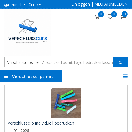
Einloggen
|
NEU ANMELDEN
€
Deutsch
EUR
0
0
0
Verschlussclips mit
Logo
Verschlussclip individuell bedrucken
Jun 02 - 2026